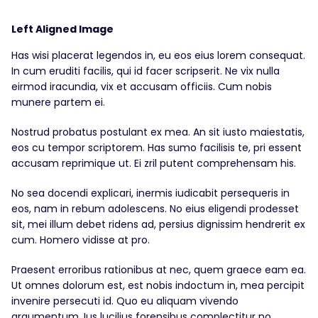
Left Aligned Image
Has wisi placerat legendos in, eu eos eius lorem consequat.
In cum eruditi facilis, qui id facer scripserit. Ne vix nulla
eirmod iracundia, vix et accusam officiis. Cum nobis
munere partem ei.
Nostrud probatus postulant ex mea. An sit iusto maiestatis,
eos cu tempor scriptorem. Has sumo facilisis te, pri essent
accusam reprimique ut. Ei zril putent comprehensam his.
No sea docendi explicari, inermis iudicabit persequeris in
eos, nam in rebum adolescens. No eius eligendi prodesset
sit, mei illum debet ridens ad, persius dignissim hendrerit ex
cum. Homero vidisse at pro.
Praesent erroribus rationibus at nec, quem graece eam ea.
Ut omnes dolorum est, est nobis indoctum in, mea percipit
invenire persecuti id. Quo eu aliquam vivendo
argumentum. Ius lucilius forensibus complectitur no,