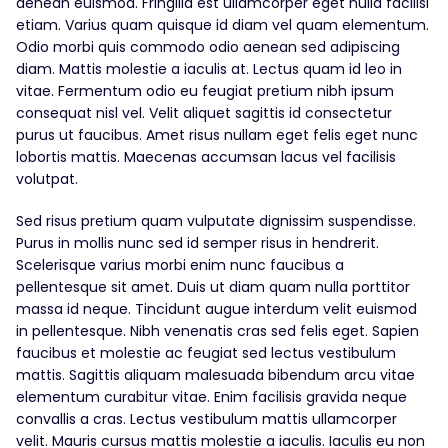
aenean euismod. Fringilla est ullamcorper eget nulla facilisi
etiam. Varius quam quisque id diam vel quam elementum.
Odio morbi quis commodo odio aenean sed adipiscing
diam. Mattis molestie a iaculis at. Lectus quam id leo in
vitae. Fermentum odio eu feugiat pretium nibh ipsum
consequat nisl vel. Velit aliquet sagittis id consectetur
purus ut faucibus. Amet risus nullam eget felis eget nunc
lobortis mattis. Maecenas accumsan lacus vel facilisis
volutpat.
Sed risus pretium quam vulputate dignissim suspendisse.
Purus in mollis nunc sed id semper risus in hendrerit.
Scelerisque varius morbi enim nunc faucibus a
pellentesque sit amet. Duis ut diam quam nulla porttitor
massa id neque. Tincidunt augue interdum velit euismod
in pellentesque. Nibh venenatis cras sed felis eget. Sapien
faucibus et molestie ac feugiat sed lectus vestibulum
mattis. Sagittis aliquam malesuada bibendum arcu vitae
elementum curabitur vitae. Enim facilisis gravida neque
convallis a cras. Lectus vestibulum mattis ullamcorper
velit. Mauris cursus mattis molestie a iaculis. Iaculis eu non