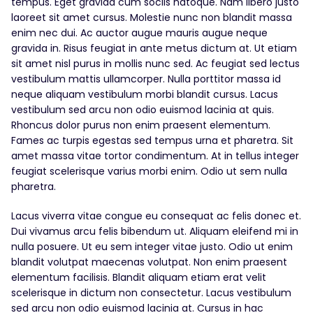
tempus. Eget gravida cum sociis natoque. Nam libero justo
laoreet sit amet cursus. Molestie nunc non blandit massa
enim nec dui. Ac auctor augue mauris augue neque
gravida in. Risus feugiat in ante metus dictum at. Ut etiam
sit amet nisl purus in mollis nunc sed. Ac feugiat sed lectus
vestibulum mattis ullamcorper. Nulla porttitor massa id
neque aliquam vestibulum morbi blandit cursus. Lacus
vestibulum sed arcu non odio euismod lacinia at quis.
Rhoncus dolor purus non enim praesent elementum.
Fames ac turpis egestas sed tempus urna et pharetra. Sit
amet massa vitae tortor condimentum. At in tellus integer
feugiat scelerisque varius morbi enim. Odio ut sem nulla
pharetra.
Lacus viverra vitae congue eu consequat ac felis donec et.
Dui vivamus arcu felis bibendum ut. Aliquam eleifend mi in
nulla posuere. Ut eu sem integer vitae justo. Odio ut enim
blandit volutpat maecenas volutpat. Non enim praesent
elementum facilisis. Blandit aliquam etiam erat velit
scelerisque in dictum non consectetur. Lacus vestibulum
sed arcu non odio euismod lacinia at. Cursus in hac