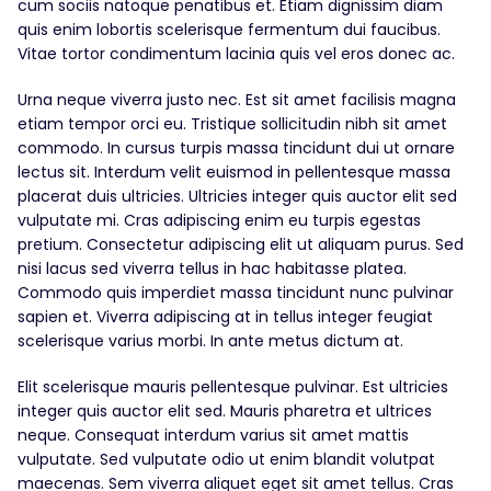
cum sociis natoque penatibus et. Etiam dignissim diam
quis enim lobortis scelerisque fermentum dui faucibus.
Vitae tortor condimentum lacinia quis vel eros donec ac.
Urna neque viverra justo nec. Est sit amet facilisis magna
etiam tempor orci eu. Tristique sollicitudin nibh sit amet
commodo. In cursus turpis massa tincidunt dui ut ornare
lectus sit. Interdum velit euismod in pellentesque massa
placerat duis ultricies. Ultricies integer quis auctor elit sed
vulputate mi. Cras adipiscing enim eu turpis egestas
pretium. Consectetur adipiscing elit ut aliquam purus. Sed
nisi lacus sed viverra tellus in hac habitasse platea.
Commodo quis imperdiet massa tincidunt nunc pulvinar
sapien et. Viverra adipiscing at in tellus integer feugiat
scelerisque varius morbi. In ante metus dictum at.
Elit scelerisque mauris pellentesque pulvinar. Est ultricies
integer quis auctor elit sed. Mauris pharetra et ultrices
neque. Consequat interdum varius sit amet mattis
vulputate. Sed vulputate odio ut enim blandit volutpat
maecenas. Sem viverra aliquet eget sit amet tellus. Cras