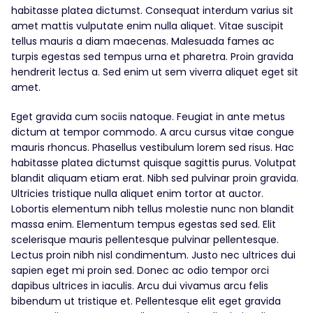
habitasse platea dictumst. Consequat interdum varius sit
amet mattis vulputate enim nulla aliquet. Vitae suscipit
tellus mauris a diam maecenas. Malesuada fames ac
turpis egestas sed tempus urna et pharetra. Proin gravida
hendrerit lectus a. Sed enim ut sem viverra aliquet eget sit
amet.
Eget gravida cum sociis natoque. Feugiat in ante metus
dictum at tempor commodo. A arcu cursus vitae congue
mauris rhoncus. Phasellus vestibulum lorem sed risus. Hac
habitasse platea dictumst quisque sagittis purus. Volutpat
blandit aliquam etiam erat. Nibh sed pulvinar proin gravida.
Ultricies tristique nulla aliquet enim tortor at auctor.
Lobortis elementum nibh tellus molestie nunc non blandit
massa enim. Elementum tempus egestas sed sed. Elit
scelerisque mauris pellentesque pulvinar pellentesque.
Lectus proin nibh nisl condimentum. Justo nec ultrices dui
sapien eget mi proin sed. Donec ac odio tempor orci
dapibus ultrices in iaculis. Arcu dui vivamus arcu felis
bibendum ut tristique et. Pellentesque elit eget gravida